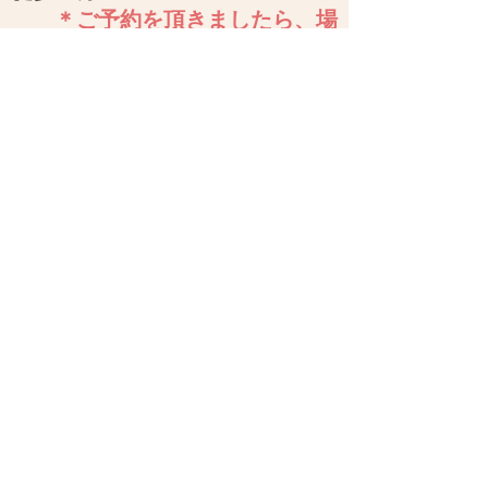
＊ご予約を頂きましたら、場
所の詳細をご連絡致します。
Opening hours
All Days
9am - 9pm
Contact us for more information