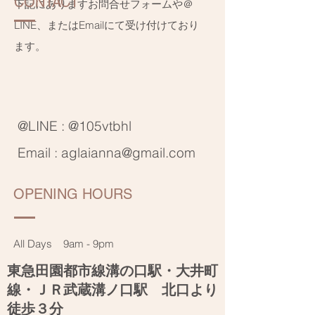
CONTACT
下記にありますお問合せフォームや＠
LINE、またはEmailにて受け付けており
ます。
@LINE : @105vtbhl
Email :
aglaianna@gmail.com
OPENING HOURS
All Days 9am - 9pm
東急田園都市線溝の口駅・大井町
線・ＪＲ武蔵溝ノ口駅 北口より
徒歩３分