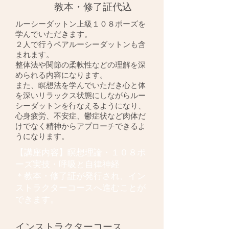
​ 教本・修了証代込
ルーシーダットン上級１０８ポーズを
学んでいただきます。
２人で行うペアルーシーダットンも含
まれます。
整体法や関節の柔軟性などの理解を深
められる内容になります。
​また、瞑想法を学んでいただき心と体
を深いリラックス状態にしながらルー
シーダットンを行なえるようになり、
心身疲労、不安症、鬱症状など肉体だ
けでなく精神からアプローチできるよ
うになります。
【講座内容】瞑想理論・１０８ポ
ーズ実技・呼吸と自律神経
＊教本・修了証が発行され、イン
ストラクターコースへ進むことが
できます。
インストラクターコース