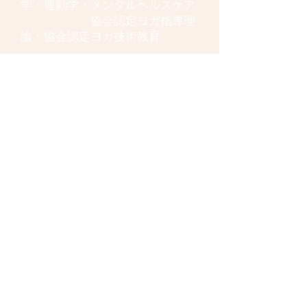
学・運動学・メンタルヘルスケア
協会認定ヨガ指導理
論・協会認定ヨガ技術教育
＊ベーシックコースとアドバンス
コースを修了されている方が取得
できます。
東急田園都市線溝の口駅・大井町
線・ＪＲ武蔵溝ノ口駅 北口より
徒歩３分
＊ご予約を頂きましたら、場
所の詳細をご連絡致します。
Opening hours
All Days
9am - 9pm
Contact us for more information