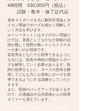
​48時間 330,000円（税込）
​ 試験・教本・修了証代込
基本３１ポーズを元に解剖学理論とタ
イセン理論でポーズを細かく理解して
いく方法を学びます。
ルーシーダットンはタイのセン理論だ
けでは、実践としてなかなか効能の説
明が難しく視野が狭いインストラクタ
ーが多いのが現状です。
老若男女どなたでも指導できるように
なるには、筋肉や神経の理論からポー
ズを解明していく必要があります。医
師の指導をもとに、ポーズの意味を解
明してどんな方にも簡単にポーズを指
導できるようにする訓練をしていただ
きます。
​また、医師のバックアップがあります
ので、介護施設や公共団体からの指導
オファーも増えています。
【講座内容】解剖生理学・健康